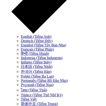
English (Tiếng Anh)
Deutsch (Tiếng Đức)
Español (Tiếng Tây Ban Nha)
Français (Tiếng Pháp)
हिन्दी (Tiếng Hindi)
Indonesia (Tiếng Indonesia)
Italiano (Tiếng Italy)
日本語 (Tiếng Nhật)
한국어 (Tiếng Hàn)
Polski (Tiếng Ba Lan)
Português (Tiếng Bồ Đào Nha)
Русский (Tiếng Nga)
ไทย (Tiếng Thái)
Türkçe (Tiếng Thổ Nhĩ Kỳ)
Tiếng Việt
简体中文 (Tiếng Trung)