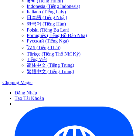
हिन्दी (Tiếng Hindi)
Indonesia (Tiếng Indonesia)
Italiano (Tiếng Italy)
日本語 (Tiếng Nhật)
한국어 (Tiếng Hàn)
Polski (Tiếng Ba Lan)
Português (Tiếng Bồ Đào Nha)
Русский (Tiếng Nga)
ไทย (Tiếng Thái)
Türkçe (Tiếng Thổ Nhĩ Kỳ)
Tiếng Việt
简体中文 (Tiếng Trung)
繁體中文 (Tiếng Trung)
Clipping
Magic
Đăng Nhập
Tạo Tài Khoản