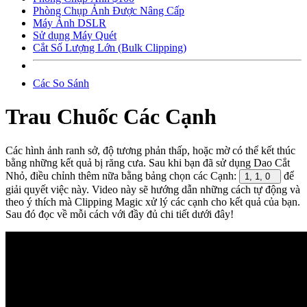
Phòng Chụp Ảnh Được Nâng Cấp
Máy Ảnh DSLR
Sử dụng Máy Quét
Cắt Số Lượng Lớn (Bulk Clipping)
Các So Sánh
Trau Chuốc Các Cạnh
Các hình ảnh ranh sở, độ tương phản thấp, hoặc mờ có thể kết thúc
bằng những kết quả bị răng cưa. Sau khi bạn đã sử dụng Dao Cắt
Nhỏ, điều chỉnh thêm nữa bằng bảng chọn các Cạnh:
để
1, 1, 0
giải quyết việc này. Video này sẽ hướng dẫn những cách tự động và
theo ý thích mà Clipping Magic xử lý các cạnh cho kết quả của bạn.
Sau đó đọc về mỗi cách với đầy đủ chi tiết dưới đây!