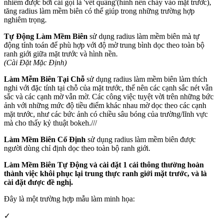
nhiểm được bởi cái gọi là 'vết quầng'(hình nền chảy vào mặt trước),
tăng radius làm mềm biên có thể giúp trong những trường hợp
nghiêm trọng.
Tự Động Làm Mềm Biên
sử dụng radius làm mềm biên mà tự
động tính toán để phù hợp với độ mờ trung bình dọc theo toàn bộ
ranh giới giữa mặt trước và hình nền.
(Cài Đặt Mặc Định)
Làm Mễm Biên Tại Chỗ
sử dụng radius làm mềm biên làm thích
nghi với đặc tính tại chỗ của mặt trước, thế nên các cạnh sắc nét vẫn
sắc và các cạnh mờ vẫn mờ. Các công việc tuyệt vời trên những bức
ảnh với những mức độ tiều điểm khác nhau mờ dọc theo các cạnh
mặt trước, như các bức ảnh có chiều sâu bóng của trường/lĩnh vực
mà cho thấy kỷ thuật bokeh.///
Làm Mềm Biên Cố Định
sử dụng radius làm mềm biên được
người dùng chỉ định dọc theo toàn bộ ranh giới.
Làm Mềm Biên Tự Động và cài đặt 1 cái thông thường hoàn
thành việc khôi phục lại trung thực ranh giới mặt trước, và là
cài đặt được đề nghị.
Đây là một trường hợp mẫu làm minh họa:
✓