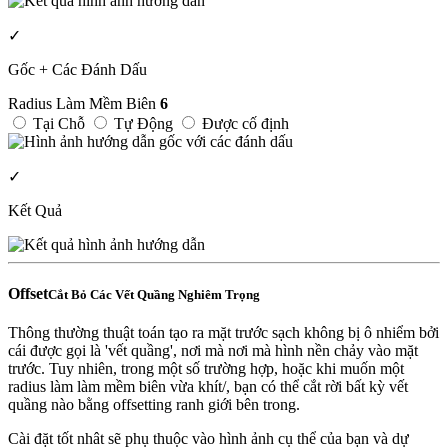
✓
Gốc + Các Đánh Dấu
Radius Làm Mềm Biên
6
Tại Chỗ
Tự Động
Được cố định
✓
Kết Quả
Offset
Cắt Bỏ Các Vết Quầng Nghiêm Trọng
Thông thường thuật toán tạo ra mặt trước sạch không bị ô nhiểm bởi
cái được gọi là 'vết quầng', nơi mà nơi mà hình nền chảy vào mặt
trước. Tuy nhiên, trong một số trường hợp, hoặc khi muốn một
radius làm làm mềm biên vừa khít/, bạn có thể cắt rời bất kỳ vết
quầng nào bằng offsetting ranh giới bên trong.
Cài đặt tốt nhât sẽ phụ thuộc vào hình ảnh cụ thể của bạn và dự