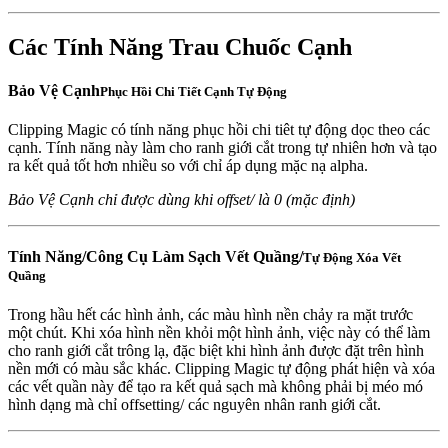
Các Tính Năng Trau Chuốc Cạnh
Bảo Vệ Cạnh
Phục Hồi Chi Tiết Cạnh Tự Động
Clipping Magic có tính năng phục hồi chi tiêt tự động dọc theo các
cạnh. Tính năng này làm cho ranh giới cắt trong tự nhiên hơn và tạo
ra kết quả tốt hơn nhiều so với chỉ áp dụng mặc nạ alpha.
Bảo Vệ Cạnh chỉ được dùng khi offset/ là 0 (mặc định)
Tính Năng/Công Cụ Làm Sạch Vết Quầng/
Tự Động Xóa Vết
Quầng
Trong hầu hết các hình ảnh, các màu hình nền chảy ra mặt trước
một chút. Khi xóa hình nền khỏi một hình ảnh, việc này có thể làm
cho ranh giới cắt trông lạ, đặc biệt khi hình ảnh được đặt trên hình
nền mới có màu sắc khác. Clipping Magic tự động phát hiện và xóa
các vết quần này để tạo ra kết quả sạch mà không phải bị méo mó
hình dạng mà chỉ offsetting/ các nguyên nhân ranh giới cắt.