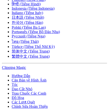
हिन्दी (Tiếng Hindi)
Indonesia (Tiếng Indonesia)
Italiano (Tiếng Italy)
日本語 (Tiếng Nhật)
한국어 (Tiếng Hàn)
Polski (Tiếng Ba Lan)
Português (Tiếng Bồ Đào Nha)
Русский (Tiếng Nga)
ไทย (Tiếng Thái)
Türkçe (Tiếng Thổ Nhĩ Kỳ)
简体中文 (Tiếng Trung)
繁體中文 (Tiếng Trung)
Clipping
Magic
Hướng Dẫn
Căn Bản về Hình Ảnh
Tóc
Dao Cắt Nhỏ
Trau Chuốc Các Cạnh
Đồ Họa
Các Lượt Quét
Chỉnh Sửa Hoàn Thiện