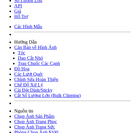
Số Lương Lớn
API
Giá
Hỗ Trợ
Các Hình Mẫu
Hướng Dẫn
Căn Bản về Hình Ảnh
Tóc
Dao Cắt Nhỏ
Trau Chuốc Các Cạnh
Đồ Họa
Các Lượt Quét
Chỉnh Sửa Hoàn Thiện
Chế Độ Xử Lý
Cài Đặt Dính/Sticky
Cắt Số Lượng Lớn (Bulk Clipping)
Nguồn tin
Chụp Ảnh Sản Phẩm
Chụp Ảnh Trang Phục
Chụp Ảnh Trang Sức
Phòng Chụp Ảnh $100