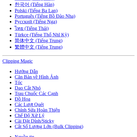
한국어 (Tiếng Hàn)
Polski (Tiếng Ba Lan)
Português (Tiếng Bồ Đào Nha)
Русский (Tiếng Nga)
ไทย (Tiếng Thái)
Türkçe (Tiếng Thổ Nhĩ Kỳ)
简体中文 (Tiếng Trung)
繁體中文 (Tiếng Trung)
Clipping
Magic
Hướng Dẫn
Căn Bản về Hình Ảnh
Tóc
Dao Cắt Nhỏ
Trau Chuốc Các Cạnh
Đồ Họa
Các Lượt Quét
Chỉnh Sửa Hoàn Thiện
Chế Độ Xử Lý
Cài Đặt Dính/Sticky
Cắt Số Lượng Lớn (Bulk Clipping)
Nguồn tin