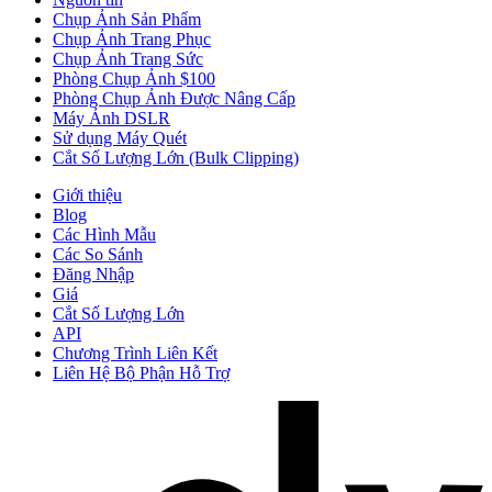
Chụp Ảnh Sản Phẩm
Chụp Ảnh Trang Phục
Chụp Ảnh Trang Sức
Phòng Chụp Ảnh $100
Phòng Chụp Ảnh Được Nâng Cấp
Máy Ảnh DSLR
Sử dụng Máy Quét
Cắt Số Lượng Lớn (Bulk Clipping)
Giới thiệu
Blog
Các Hình Mẫu
Các So Sánh
Đăng Nhập
Giá
Cắt Số Lượng Lớn
API
Chương Trình Liên Kết
Liên Hệ Bộ Phận Hỗ Trợ