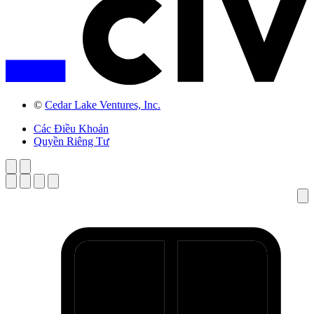
©
Cedar Lake Ventures, Inc.
Các Điều Khoản
Quyền Riêng Tư