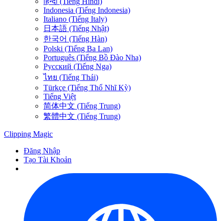
हिन्दी (Tiếng Hindi)
Indonesia (Tiếng Indonesia)
Italiano (Tiếng Italy)
日本語 (Tiếng Nhật)
한국어 (Tiếng Hàn)
Polski (Tiếng Ba Lan)
Português (Tiếng Bồ Đào Nha)
Русский (Tiếng Nga)
ไทย (Tiếng Thái)
Türkçe (Tiếng Thổ Nhĩ Kỳ)
Tiếng Việt
简体中文 (Tiếng Trung)
繁體中文 (Tiếng Trung)
Clipping
Magic
Đăng Nhập
Tạo Tài Khoản