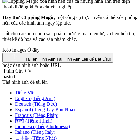
Hãy thử Clipping Magic
, một công cụ trực tuyến có thể xóa phông
nền của các hình ảnh ngay lập tức.
Tốt cho các ảnh chụp sản phẩm thương mại điện tử, tài liệu tiếp thị,
thiết kế đồ họa và các sản phẩm khác.
Kéo Images Ở đây
Tải lên Hình Ảnh
Tải Hình Ảnh Lên để Bắt Đầu!
hoặc dán hình ảnh hoặc
URL
Phím Ctrl
+
V
pasted
Thả hình ảnh để tải lên
Tiếng Việt
English (Tiếng Anh)
Deutsch (Tiếng Đức)
Español (Tiếng Tây Ban Nha)
Français (Tiếng Pháp)
हिन्दी (Tiếng Hindi)
Indonesia (Tiếng Indonesia)
Italiano (Tiếng Italy)
日本語 (Tiếng Nhật)