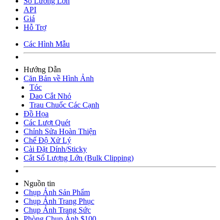
Số Lương Lớn
API
Giá
Hỗ Trợ
Các Hình Mẫu
Hướng Dẫn
Căn Bản về Hình Ảnh
Tóc
Dao Cắt Nhỏ
Trau Chuốc Các Cạnh
Đồ Họa
Các Lượt Quét
Chỉnh Sửa Hoàn Thiện
Chế Độ Xử Lý
Cài Đặt Dính/Sticky
Cắt Số Lượng Lớn (Bulk Clipping)
Nguồn tin
Chụp Ảnh Sản Phẩm
Chụp Ảnh Trang Phục
Chụp Ảnh Trang Sức
Phòng Chụp Ảnh $100