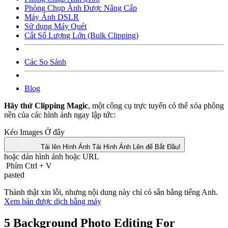
Phòng Chụp Ảnh Được Nâng Cấp
Máy Ảnh DSLR
Sử dụng Máy Quét
Cắt Số Lượng Lớn (Bulk Clipping)
Các So Sánh
Blog
Hãy thử Clipping Magic
, một công cụ trực tuyến có thể xóa phông
nền của các hình ảnh ngay lập tức:
Kéo Images Ở đây
Tải lên Hình Ảnh
Tải Hình Ảnh Lên để Bắt Đầu!
hoặc dán hình ảnh hoặc
URL
Phím Ctrl
+
V
pasted
Thành thật xin lỗi, nhưng nội dung này chỉ có sẵn bằng tiếng Anh.
Xem bản được dịch bằng máy
5 Background Photo Editing For