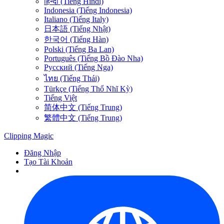
हिन्दी (Tiếng Hindi)
Indonesia (Tiếng Indonesia)
Italiano (Tiếng Italy)
日本語 (Tiếng Nhật)
한국어 (Tiếng Hàn)
Polski (Tiếng Ba Lan)
Português (Tiếng Bồ Đào Nha)
Русский (Tiếng Nga)
ไทย (Tiếng Thái)
Türkçe (Tiếng Thổ Nhĩ Kỳ)
Tiếng Việt
简体中文 (Tiếng Trung)
繁體中文 (Tiếng Trung)
Clipping
Magic
Đăng Nhập
Tạo Tài Khoản