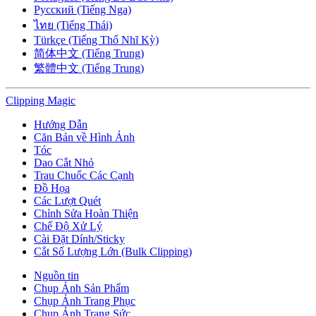
Русский (Tiếng Nga)
ไทย (Tiếng Thái)
Türkçe (Tiếng Thổ Nhĩ Kỳ)
简体中文 (Tiếng Trung)
繁體中文 (Tiếng Trung)
Clipping
Magic
Hướng Dẫn
Căn Bản về Hình Ảnh
Tóc
Dao Cắt Nhỏ
Trau Chuốc Các Cạnh
Đồ Họa
Các Lượt Quét
Chỉnh Sửa Hoàn Thiện
Chế Độ Xử Lý
Cài Đặt Dính/Sticky
Cắt Số Lượng Lớn (Bulk Clipping)
Nguồn tin
Chụp Ảnh Sản Phẩm
Chụp Ảnh Trang Phục
Chụp Ảnh Trang Sức