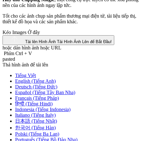
nền của các hình ảnh ngay lập tức.
Tốt cho các ảnh chụp sản phẩm thương mại điện tử, tài liệu tiếp thị,
thiết kế đồ họa và các sản phẩm khác.
Kéo Images Ở đây
Tải lên Hình Ảnh
Tải Hình Ảnh Lên để Bắt Đầu!
hoặc dán hình ảnh hoặc
URL
Phím Ctrl
+
V
pasted
Thả hình ảnh để tải lên
Tiếng Việt
English (Tiếng Anh)
Deutsch (Tiếng Đức)
Español (Tiếng Tây Ban Nha)
Français (Tiếng Pháp)
हिन्दी (Tiếng Hindi)
Indonesia (Tiếng Indonesia)
Italiano (Tiếng Italy)
日本語 (Tiếng Nhật)
한국어 (Tiếng Hàn)
Polski (Tiếng Ba Lan)
Português (Tiếng Bồ Đào Nha)