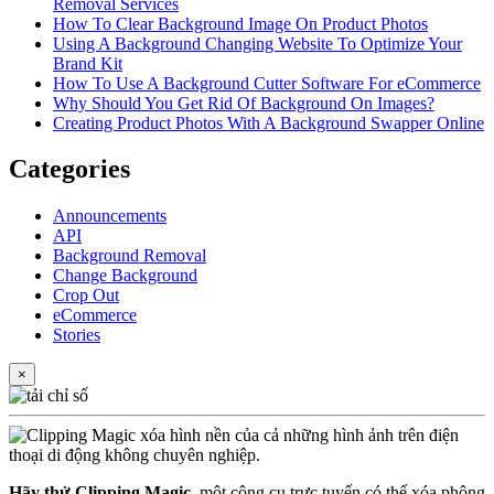
Removal Services
How To Clear Background Image On Product Photos
Using A Background Changing Website To Optimize Your
Brand Kit
How To Use A Background Cutter Software For eCommerce
Why Should You Get Rid Of Background On Images?
Creating Product Photos With A Background Swapper Online
Categories
Announcements
API
Background Removal
Change Background
Crop Out
eCommerce
Stories
×
Hãy thử Clipping Magic
, một công cụ trực tuyến có thể xóa phông