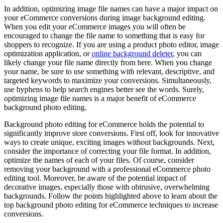
In addition, optimizing image file names can have a major impact on
your eCommerce conversions during image background editing.
When you edit your eCommerce images you will often be
encouraged to change the file name to something that is easy for
shoppers to recognize. If you are using a product photo editor, image
optimization application, or
online background deleter
, you can
likely change your file name directly from here. When you change
your name, be sure to use something with relevant, descriptive, and
targeted keywords to maximize your conversions. Simultaneously,
use hyphens to help search engines better see the words. Surely,
optimizing image file names is a major benefit of eCommerce
background photo editing.
Background photo editing for eCommerce holds the potential to
significantly improve store conversions. First off, look for innovative
ways to create unique, exciting images without backgrounds. Next,
consider the importance of correcting your file format. In addition,
optimize the names of each of your files. Of course, consider
removing your background with a professional eCommerce photo
editing tool. Moreover, be aware of the potential impact of
decorative images, especially those with obtrusive, overwhelming
backgrounds. Follow the points highlighted above to learn about the
top background photo editing for eCommerce techniques to increase
conversions.