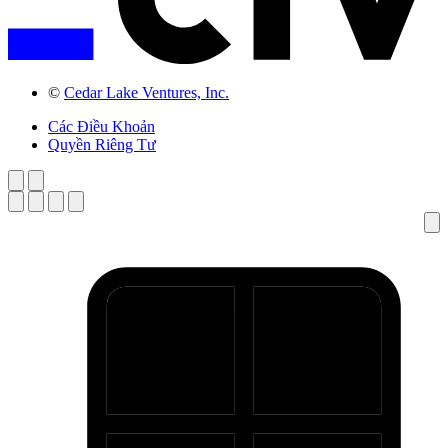
©
Cedar Lake Ventures, Inc.
Các Điều Khoản
Quyền Riêng Tư