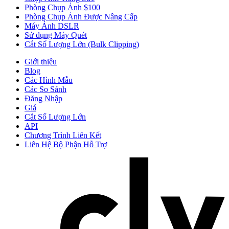
Phòng Chụp Ảnh $100
Phòng Chụp Ảnh Được Nâng Cấp
Máy Ảnh DSLR
Sử dụng Máy Quét
Cắt Số Lượng Lớn (Bulk Clipping)
Giới thiệu
Blog
Các Hình Mẫu
Các So Sánh
Đăng Nhập
Giá
Cắt Số Lượng Lớn
API
Chương Trình Liên Kết
Liên Hệ Bộ Phận Hỗ Trợ