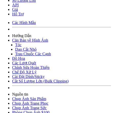
Số Lương Lớn
API
Giá
Hỗ Trợ
Các Hình Mẫu
Hướng Dẫn
Căn Bản về Hình Ảnh
Tóc
Dao Cắt Nhỏ
Trau Chuốc Các Cạnh
Đồ Họa
Các Lượt Quét
Chỉnh Sửa Hoàn Thiện
Chế Độ Xử Lý
Cài Đặt Dính/Sticky
Cắt Số Lượng Lớn (Bulk Clipping)
Nguồn tin
Chụp Ảnh Sản Phẩm
Chụp Ảnh Trang Phục
Chụp Ảnh Trang Sức
Phòng Chụp Ảnh $100