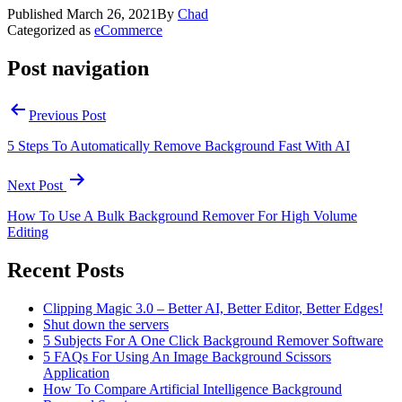
Published
March 26, 2021
By
Chad
Categorized as
eCommerce
Post navigation
Previous Post
5 Steps To Automatically Remove Background Fast With AI
Next Post
How To Use A Bulk Background Remover For High Volume
Editing
Recent Posts
Clipping Magic 3.0 – Better AI, Better Editor, Better Edges!
Shut down the servers
5 Subjects For A One Click Background Remover Software
5 FAQs For Using An Image Background Scissors
Application
How To Compare Artificial Intelligence Background