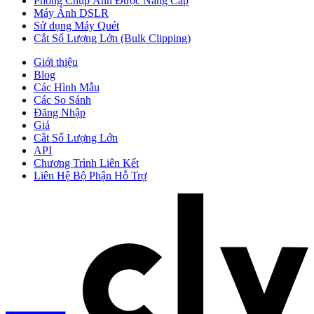
Phòng Chụp Ảnh Được Nâng Cấp
Máy Ảnh DSLR
Sử dụng Máy Quét
Cắt Số Lượng Lớn (Bulk Clipping)
Giới thiệu
Blog
Các Hình Mẫu
Các So Sánh
Đăng Nhập
Giá
Cắt Số Lượng Lớn
API
Chương Trình Liên Kết
Liên Hệ Bộ Phận Hỗ Trợ