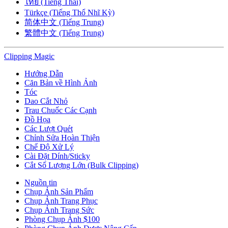
ไทย (Tiếng Thái)
Türkçe (Tiếng Thổ Nhĩ Kỳ)
简体中文 (Tiếng Trung)
繁體中文 (Tiếng Trung)
Clipping
Magic
Hướng Dẫn
Căn Bản về Hình Ảnh
Tóc
Dao Cắt Nhỏ
Trau Chuốc Các Cạnh
Đồ Họa
Các Lượt Quét
Chỉnh Sửa Hoàn Thiện
Chế Độ Xử Lý
Cài Đặt Dính/Sticky
Cắt Số Lượng Lớn (Bulk Clipping)
Nguồn tin
Chụp Ảnh Sản Phẩm
Chụp Ảnh Trang Phục
Chụp Ảnh Trang Sức
Phòng Chụp Ảnh $100