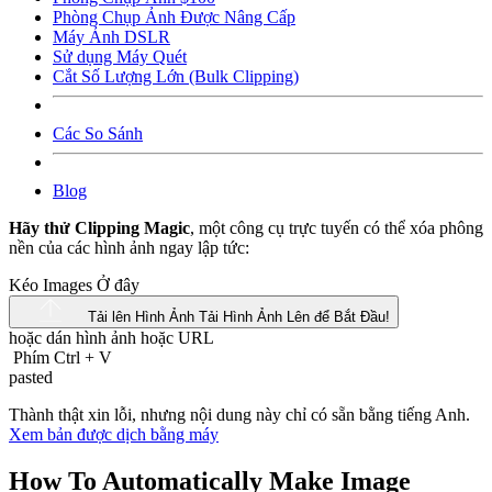
Phòng Chụp Ảnh Được Nâng Cấp
Máy Ảnh DSLR
Sử dụng Máy Quét
Cắt Số Lượng Lớn (Bulk Clipping)
Các So Sánh
Blog
Hãy thử Clipping Magic
, một công cụ trực tuyến có thể xóa phông
nền của các hình ảnh ngay lập tức:
Kéo Images Ở đây
Tải lên Hình Ảnh
Tải Hình Ảnh Lên để Bắt Đầu!
hoặc dán hình ảnh hoặc
URL
Phím Ctrl
+
V
pasted
Thành thật xin lỗi, nhưng nội dung này chỉ có sẵn bằng tiếng Anh.
Xem bản được dịch bằng máy
How To Automatically Make Image