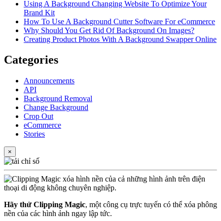
Using A Background Changing Website To Optimize Your
Brand Kit
How To Use A Background Cutter Software For eCommerce
Why Should You Get Rid Of Background On Images?
Creating Product Photos With A Background Swapper Online
Categories
Announcements
API
Background Removal
Change Background
Crop Out
eCommerce
Stories
×
Hãy thử Clipping Magic
, một công cụ trực tuyến có thể xóa phông
nền của các hình ảnh ngay lập tức.