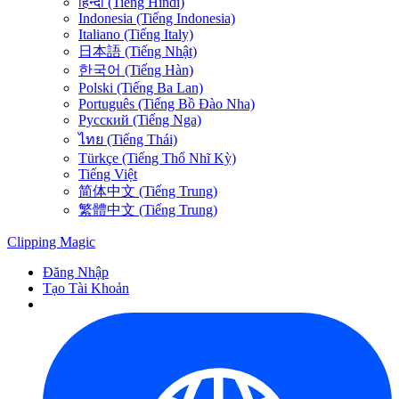
हिन्दी (Tiếng Hindi)
Indonesia (Tiếng Indonesia)
Italiano (Tiếng Italy)
日本語 (Tiếng Nhật)
한국어 (Tiếng Hàn)
Polski (Tiếng Ba Lan)
Português (Tiếng Bồ Đào Nha)
Русский (Tiếng Nga)
ไทย (Tiếng Thái)
Türkçe (Tiếng Thổ Nhĩ Kỳ)
Tiếng Việt
简体中文 (Tiếng Trung)
繁體中文 (Tiếng Trung)
Clipping
Magic
Đăng Nhập
Tạo Tài Khoản