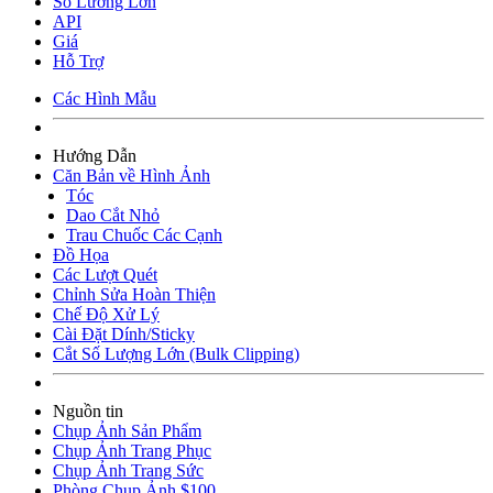
Số Lương Lớn
API
Giá
Hỗ Trợ
Các Hình Mẫu
Hướng Dẫn
Căn Bản về Hình Ảnh
Tóc
Dao Cắt Nhỏ
Trau Chuốc Các Cạnh
Đồ Họa
Các Lượt Quét
Chỉnh Sửa Hoàn Thiện
Chế Độ Xử Lý
Cài Đặt Dính/Sticky
Cắt Số Lượng Lớn (Bulk Clipping)
Nguồn tin
Chụp Ảnh Sản Phẩm
Chụp Ảnh Trang Phục
Chụp Ảnh Trang Sức
Phòng Chụp Ảnh $100