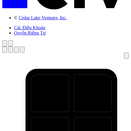
©
Cedar Lake Ventures, Inc.
Các Điều Khoản
Quyền Riêng Tư