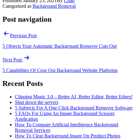
Published
January 25, 2021
By
Chad
Categorized as
Background Removal
Post navigation
Previous Post
5 Objects Your Automatic Background Remover Cuts Out
Next Post
5 Capabilities Of Crop Out Background Website Platforms
Recent Posts
Clipping Magic 3.0 – Better AI, Better Editor, Better Edges!
Shut down the servers
5 Subjects For A One Click Background Remover Software
5 FAQs For Using An Image Background Scissors
Application
How To Compare Artificial Intelligence Background
Removal Services
How To Clear Background Image On Product Photos