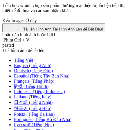
Tốt cho các ảnh chụp sản phẩm thương mại điện tử, tài liệu tiếp thị,
thiết kế đồ họa và các sản phẩm khác.
Kéo Images Ở đây
Tải lên Hình Ảnh
Tải Hình Ảnh Lên để Bắt Đầu!
hoặc dán hình ảnh hoặc
URL
Phím Ctrl
+
V
pasted
Thả hình ảnh để tải lên
Tiếng Việt
English (Tiếng Anh)
Deutsch (Tiếng Đức)
Español (Tiếng Tây Ban Nha)
Français (Tiếng Pháp)
हिन्दी (Tiếng Hindi)
Indonesia (Tiếng Indonesia)
Italiano (Tiếng Italy)
日本語 (Tiếng Nhật)
한국어 (Tiếng Hàn)
Polski (Tiếng Ba Lan)
Português (Tiếng Bồ Đào Nha)
Русский (Tiếng Nga)