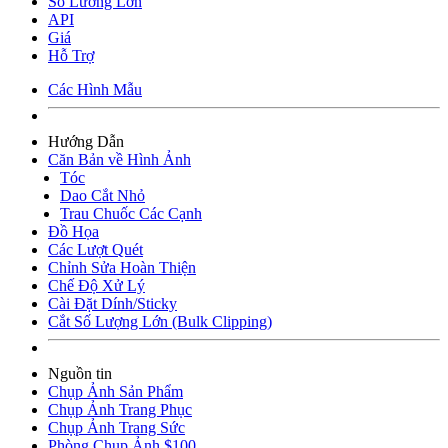
Số Lương Lớn
API
Giá
Hỗ Trợ
Các Hình Mẫu
Hướng Dẫn
Căn Bản về Hình Ảnh
Tóc
Dao Cắt Nhỏ
Trau Chuốc Các Cạnh
Đồ Họa
Các Lượt Quét
Chỉnh Sửa Hoàn Thiện
Chế Độ Xử Lý
Cài Đặt Dính/Sticky
Cắt Số Lượng Lớn (Bulk Clipping)
Nguồn tin
Chụp Ảnh Sản Phẩm
Chụp Ảnh Trang Phục
Chụp Ảnh Trang Sức
Phòng Chụp Ảnh $100