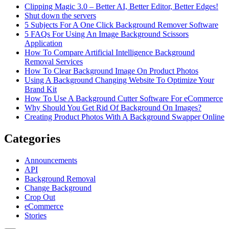
Clipping Magic 3.0 – Better AI, Better Editor, Better Edges!
Shut down the servers
5 Subjects For A One Click Background Remover Software
5 FAQs For Using An Image Background Scissors
Application
How To Compare Artificial Intelligence Background
Removal Services
How To Clear Background Image On Product Photos
Using A Background Changing Website To Optimize Your
Brand Kit
How To Use A Background Cutter Software For eCommerce
Why Should You Get Rid Of Background On Images?
Creating Product Photos With A Background Swapper Online
Categories
Announcements
API
Background Removal
Change Background
Crop Out
eCommerce
Stories