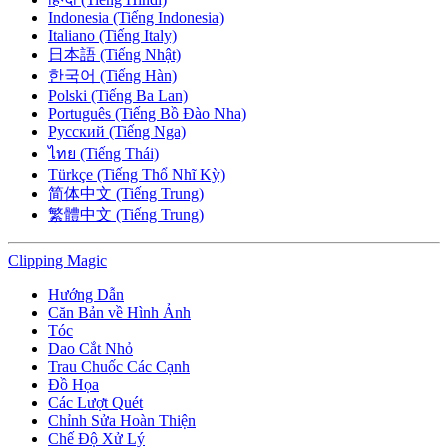
Indonesia (Tiếng Indonesia)
Italiano (Tiếng Italy)
日本語 (Tiếng Nhật)
한국어 (Tiếng Hàn)
Polski (Tiếng Ba Lan)
Português (Tiếng Bồ Đào Nha)
Русский (Tiếng Nga)
ไทย (Tiếng Thái)
Türkçe (Tiếng Thổ Nhĩ Kỳ)
简体中文 (Tiếng Trung)
繁體中文 (Tiếng Trung)
Clipping
Magic
Hướng Dẫn
Căn Bản về Hình Ảnh
Tóc
Dao Cắt Nhỏ
Trau Chuốc Các Cạnh
Đồ Họa
Các Lượt Quét
Chỉnh Sửa Hoàn Thiện
Chế Độ Xử Lý