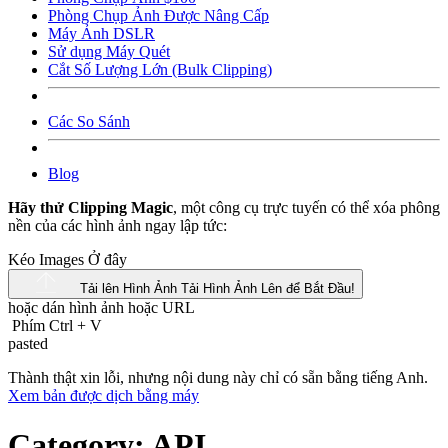
Phòng Chụp Ảnh Được Nâng Cấp
Máy Ảnh DSLR
Sử dụng Máy Quét
Cắt Số Lượng Lớn (Bulk Clipping)
Các So Sánh
Blog
Hãy thử Clipping Magic
, một công cụ trực tuyến có thể xóa phông
nền của các hình ảnh ngay lập tức:
Kéo Images Ở đây
Tải lên Hình Ảnh
Tải Hình Ảnh Lên để Bắt Đầu!
hoặc dán hình ảnh hoặc
URL
Phím Ctrl
+
V
pasted
Thành thật xin lỗi, nhưng nội dung này chỉ có sẵn bằng tiếng Anh.
Xem bản được dịch bằng máy
Category:
API