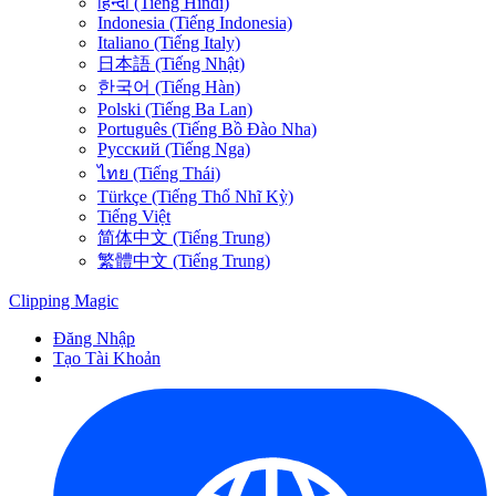
हिन्दी (Tiếng Hindi)
Indonesia (Tiếng Indonesia)
Italiano (Tiếng Italy)
日本語 (Tiếng Nhật)
한국어 (Tiếng Hàn)
Polski (Tiếng Ba Lan)
Português (Tiếng Bồ Đào Nha)
Русский (Tiếng Nga)
ไทย (Tiếng Thái)
Türkçe (Tiếng Thổ Nhĩ Kỳ)
Tiếng Việt
简体中文 (Tiếng Trung)
繁體中文 (Tiếng Trung)
Clipping
Magic
Đăng Nhập
Tạo Tài Khoản