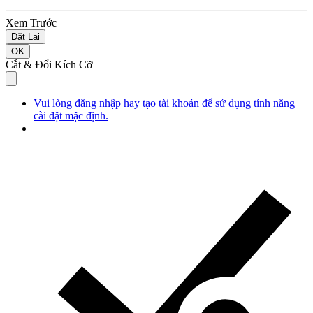
Xem Trước
Đặt Lại
OK
Cắt & Đổi Kích Cỡ
Vui lòng đăng nhập hay tạo tài khoản để sử dụng tính năng
cài đặt mặc định.