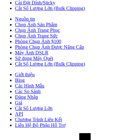
Cài Đặt Dính/Sticky
Cắt Số Lượng Lớn (Bulk Clipping)
Nguồn tin
Chụp Ảnh Sản Phẩm
Chụp Ảnh Trang Phục
Chụp Ảnh Trang Sức
Phòng Chụp Ảnh $100
Phòng Chụp Ảnh Được Nâng Cấp
Máy Ảnh DSLR
Sử dụng Máy Quét
Cắt Số Lượng Lớn (Bulk Clipping)
Giới thiệu
Blog
Các Hình Mẫu
Các So Sánh
Đăng Nhập
Giá
Cắt Số Lượng Lớn
API
Chương Trình Liên Kết
Liên Hệ Bộ Phận Hỗ Trợ