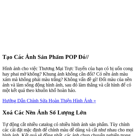
Tạo Các Ảnh Sản Phẩm POP Đó//
Hình ảnh cho việc Thương Mại Trực Tuyến của bạn có bị uốn cong
hay phai mờ không? Khung ảnh không cân đối? Có nền ảnh màu
xám mà không phải màu trắng? Không vấn đề gì! Đổi màu của nền
ảnh và làm sống động hình ảnh, sau đó làm thẳng và cắt hình để có
một kết quả theo khuôn khổ hoàn hảo.
Hướng Dẫn Chỉnh Sửa Hoàn Thiện Hình Ảnh
»
Xoá Các Nền Ảnh Số Lượng Lớn
Tự động cắt nhiều catalog có nhiều hình ảnh sản phẩm. Tùy chỉnh
các cài đặt mặc định để chỉnh màu dễ dàng và cắt như nhau cho mọi
hình ảnh. Kết quả sẽ đồng nhất, các ảnh chụp chuyên nghiệp trong