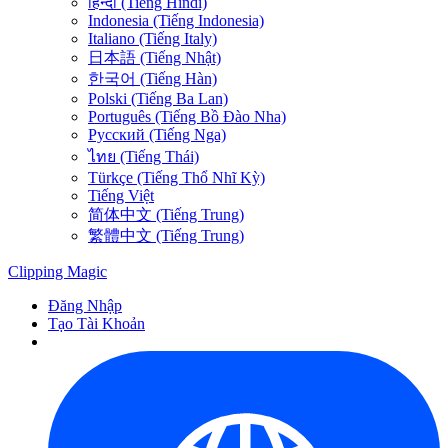
हिन्दी (Tiếng Hindi)
Indonesia (Tiếng Indonesia)
Italiano (Tiếng Italy)
日本語 (Tiếng Nhật)
한국어 (Tiếng Hàn)
Polski (Tiếng Ba Lan)
Português (Tiếng Bồ Đào Nha)
Русский (Tiếng Nga)
ไทย (Tiếng Thái)
Türkçe (Tiếng Thổ Nhĩ Kỳ)
Tiếng Việt
简体中文 (Tiếng Trung)
繁體中文 (Tiếng Trung)
Clipping
Magic
Đăng Nhập
Tạo Tài Khoản