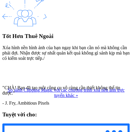
Tốt Hơn Thuê Ngoài
Xóa hình nền hình ảnh của bạn ngay khi bạn cần nó mà không cần
phải đợi. Nhận được sự nhất quán kết quả không gì sánh kịp mà bạn
có kiểm soát trực tiếp./
"CHÀ! Bạn đã tạo một công cụ vô cùng cần thiết không thể tin
So sánh Clipping Magic với các chương trình xoá nền ảnh trực
được."
tuyến khác
»
- J. Fry, Ambitious Pixels
Tuyệt vời cho: