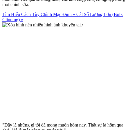
mọi chỉnh sửa.
Tìm Hiểu Cách Tùy Chỉnh Mặc Định
»
Cắt Số Lượng Lớn (Bulk
Clipping)
»
"Đây là những gì tôi đã mong muốn hôm nay. Thật sự là hôm qua