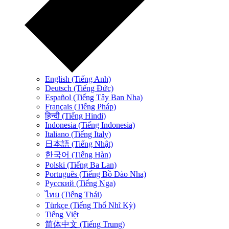
English (Tiếng Anh)
Deutsch (Tiếng Đức)
Español (Tiếng Tây Ban Nha)
Français (Tiếng Pháp)
हिन्दी (Tiếng Hindi)
Indonesia (Tiếng Indonesia)
Italiano (Tiếng Italy)
日本語 (Tiếng Nhật)
한국어 (Tiếng Hàn)
Polski (Tiếng Ba Lan)
Português (Tiếng Bồ Đào Nha)
Русский (Tiếng Nga)
ไทย (Tiếng Thái)
Türkçe (Tiếng Thổ Nhĩ Kỳ)
Tiếng Việt
简体中文 (Tiếng Trung)