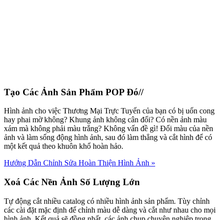
Tạo Các Ảnh Sản Phẩm POP Đó//
Hình ảnh cho việc Thương Mại Trực Tuyến của bạn có bị uốn cong
hay phai mờ không? Khung ảnh không cân đối? Có nền ảnh màu
xám mà không phải màu trắng? Không vấn đề gì! Đổi màu của nền
ảnh và làm sống động hình ảnh, sau đó làm thẳng và cắt hình để có
một kết quả theo khuôn khổ hoàn hảo.
Hướng Dẫn Chỉnh Sửa Hoàn Thiện Hình Ảnh
»
Xoá Các Nền Ảnh Số Lượng Lớn
Tự động cắt nhiều catalog có nhiều hình ảnh sản phẩm. Tùy chỉnh
các cài đặt mặc định để chỉnh màu dễ dàng và cắt như nhau cho mọi
hình ảnh. Kết quả sẽ đồng nhất, các ảnh chụp chuyên nghiệp trong