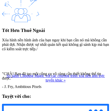
Tốt Hơn Thuê Ngoài
Xóa hình nền hình ảnh của bạn ngay khi bạn cần nó mà không cần
phải đợi. Nhận được sự nhất quán kết quả không gì sánh kịp mà bạn
có kiểm soát trực tiếp./
"CHÀ! Bạn đã tạo một công cụ vô cùng cần thiết không thể tin
So sánh Clipping Magic với các chương trình xoá nền ảnh trực
được."
tuyến khác
»
- J. Fry, Ambitious Pixels
Tuyệt vời cho: