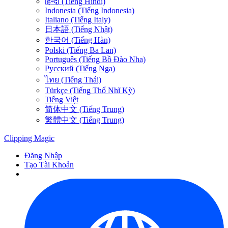
हिन्दी (Tiếng Hindi)
Indonesia (Tiếng Indonesia)
Italiano (Tiếng Italy)
日本語 (Tiếng Nhật)
한국어 (Tiếng Hàn)
Polski (Tiếng Ba Lan)
Português (Tiếng Bồ Đào Nha)
Русский (Tiếng Nga)
ไทย (Tiếng Thái)
Türkçe (Tiếng Thổ Nhĩ Kỳ)
Tiếng Việt
简体中文 (Tiếng Trung)
繁體中文 (Tiếng Trung)
Clipping
Magic
Đăng Nhập
Tạo Tài Khoản