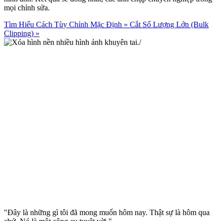
mọi chỉnh sửa.
Tìm Hiểu Cách Tùy Chỉnh Mặc Định
»
Cắt Số Lượng Lớn (Bulk
Clipping)
»
"Đây là những gì tôi đã mong muốn hôm nay. Thật sự là hôm qua