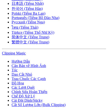
日本語 (Tiếng Nhật)
한국어 (Tiếng Hàn)
Polski (Tiếng Ba Lan)
Português (Tiếng Bồ Đào Nha)
Русский (Tiếng Nga)
ไทย (Tiếng Thái)
Türkçe (Tiếng Thổ Nhĩ Kỳ)
简体中文 (Tiếng Trung)
繁體中文 (Tiếng Trung)
Clipping
Magic
Hướng Dẫn
Căn Bản về Hình Ảnh
Tóc
Dao Cắt Nhỏ
Trau Chuốc Các Cạnh
Đồ Họa
Các Lượt Quét
Chỉnh Sửa Hoàn Thiện
Chế Độ Xử Lý
Cài Đặt Dính/Sticky
Cắt Số Lượng Lớn (Bulk Clipping)