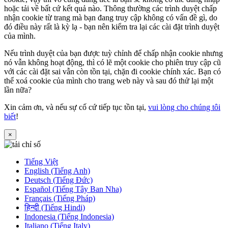
hoặc tải về bất cứ kết quả nào. Thông thường các trình duyệt chấp
nhận cookie từ trang mà bạn đang truy cập không có vấn đề gì, do
đó điều này rất là kỳ lạ - bạn nên kiểm tra lại các cài đặt trình duyệt
của mình.
Nếu trình duyệt của bạn được tuỳ chỉnh để chấp nhận cookie nhưng
nó vẫn không hoạt động, thì có lẽ một cookie cho phiên truy cập cũ
với các cài đặt sai vẫn còn tồn tại, chặn đi cookie chính xác. Bạn có
thể xoá cookie của mình cho trang web này và sau đó thử lại một
lần nữa?
Xin cảm ơn, và nếu sự cố cứ tiếp tục tồn tại,
vui lòng cho chúng tôi
biết
!
×
Tiếng Việt
English (Tiếng Anh)
Deutsch (Tiếng Đức)
Español (Tiếng Tây Ban Nha)
Français (Tiếng Pháp)
हिन्दी (Tiếng Hindi)
Indonesia (Tiếng Indonesia)
Italiano (Tiếng Italy)