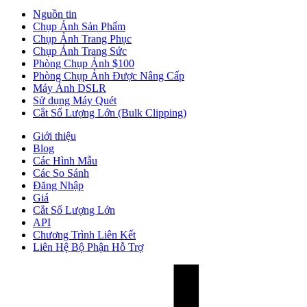
Nguồn tin
Chụp Ảnh Sản Phẩm
Chụp Ảnh Trang Phục
Chụp Ảnh Trang Sức
Phòng Chụp Ảnh $100
Phòng Chụp Ảnh Được Nâng Cấp
Máy Ảnh DSLR
Sử dụng Máy Quét
Cắt Số Lượng Lớn (Bulk Clipping)
Giới thiệu
Blog
Các Hình Mẫu
Các So Sánh
Đăng Nhập
Giá
Cắt Số Lượng Lớn
API
Chương Trình Liên Kết
Liên Hệ Bộ Phận Hỗ Trợ