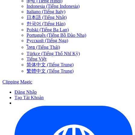
हिन्दी (Tiếng Hindi)
Indonesia (Tiếng Indonesia)
Italiano (Tiếng Italy)
日本語 (Tiếng Nhật)
한국어 (Tiếng Hàn)
Polski (Tiếng Ba Lan)
Português (Tiếng Bồ Đào Nha)
Русский (Tiếng Nga)
ไทย (Tiếng Thái)
Türkçe (Tiếng Thổ Nhĩ Kỳ)
Tiếng Việt
简体中文 (Tiếng Trung)
繁體中文 (Tiếng Trung)
Clipping
Magic
Đăng Nhập
Tạo Tài Khoản