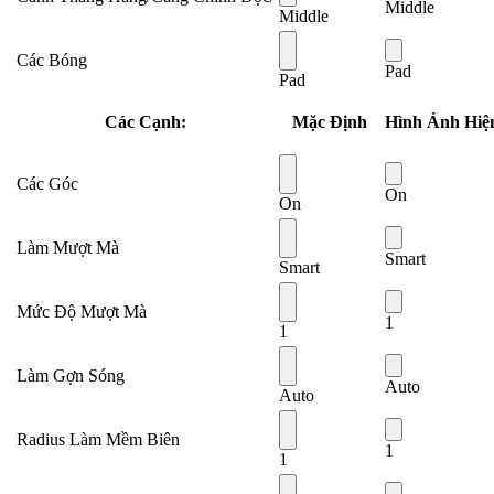
Middle
Middle
Các Bóng
Pad
Pad
Các Cạnh:
Mặc Định
Hình Ảnh Hiệ
Các Góc
On
On
Làm Mượt Mà
Smart
Smart
Mức Độ Mượt Mà
1
1
Làm Gợn Sóng
Auto
Auto
Radius Làm Mềm Biên
1
1