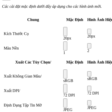
Các cài đặt mặc định dưới đây áp dụng cho các hình ảnh mới.
Chung
Mặc Định
Hình Ảnh Hiệ
Kích Thước Cọ
20px
20px
Màu Nền
2
1
Xuất Các Tùy Chọn/
Mặc Định
Hình Ảnh Hiệ
Xuất Không Gian Màu/
sRGB
sRGB
Xuất DPI/
72 DPI
72 DPI
Định Dạng Tập Tin Mờ
JPEG
JPEG