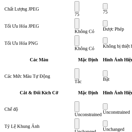
Chất Lượng JPEG
75
75
Tối Ưu Hóa JPEG
Được Phép
Không Có
Tối Ưu Hóa PNG
Không bị thiệt 
Không Có
Các Màu
Mặc Định
Hình Ảnh Hiệ
Các Mức Màu Tự Động
Bật
Tắc
Cắt & Đổi Kích Cỡ
Mặc Định
Hình Ảnh Hiệ
Chế độ
Unconstrained
Unconstrained
Tỷ Lệ Khung Ảnh
Unchanged
Unchanged