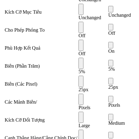
Kích Cỡ Mục Tiêu
Unchanged
Unchanged
Cho Phép Phóng To
Off
Off
Phù Hợp Kết Quả
On
Off
Biên (Phần Trăm)
5%
5%
Biên (Các Pixel)
25px
25px
Các Mảnh Biên/
Pixels
Pixels
Kích Cỡ Đối Tượng
Medium
Large
Canh Thẳng Hàng/Cẳng Chỉnh Dọc/