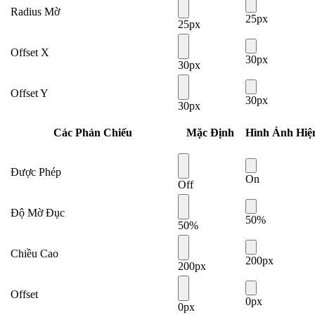
Radius Mờ
25px
25px
Offset X
30px
30px
Offset Y
30px
30px
Các Phản Chiếu
Mặc Định
Hình Ảnh Hiệ
Được Phép
On
Off
Độ Mờ Đục
50%
50%
Chiều Cao
200px
200px
Offset
0px
0px