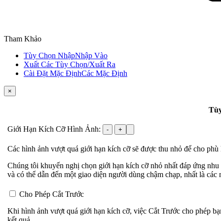
Tham Khảo
Tùy Chọn Nhập
Nhập Vào
Xuất Các Tùy Chọn/
Xuất Ra
Cài Đặt Mặc Định
Các Mặc Định
×
Tù
Giới Hạn Kích Cỡ Hình Ảnh:
-
+
Các hình ảnh vượt quá giới hạn kích cỡ sẽ được thu nhỏ để cho phù
Chúng tôi khuyến nghị chọn giới hạn kích cỡ nhỏ nhất đáp ứng nhu c
và có thể dẫn đến một giao diện người dùng chậm chạp, nhất là các 
Cho Phép Cắt Trước
Khi hình ảnh vượt quá giới hạn kích cỡ, việc Cắt Trước cho phép bạ
kết quả.