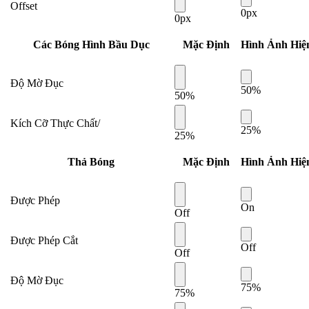
Offset
0px
0px
Các Bóng Hình Bầu Dục
Mặc Định
Hình Ảnh Hiệ
Độ Mờ Đục
50%
50%
Kích Cỡ Thực Chất/
25%
25%
Thả Bóng
Mặc Định
Hình Ảnh Hiệ
Được Phép
On
Off
Được Phép Cắt
Off
Off
Độ Mờ Đục
75%
75%