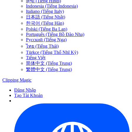
हिन्दी (Tiếng Hindi)
Indonesia (Tiếng Indonesia)
Italiano (Tiếng Italy)
日本語 (Tiếng Nhật)
한국어 (Tiếng Hàn)
Polski (Tiếng Ba Lan)
Português (Tiếng Bồ Đào Nha)
Русский (Tiếng Nga)
ไทย (Tiếng Thái)
Türkçe (Tiếng Thổ Nhĩ Kỳ)
Tiếng Việt
简体中文 (Tiếng Trung)
繁體中文 (Tiếng Trung)
Clipping
Magic
Đăng Nhập
Tạo Tài Khoản