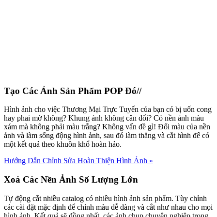
Tạo Các Ảnh Sản Phẩm POP Đó//
Hình ảnh cho việc Thương Mại Trực Tuyến của bạn có bị uốn cong
hay phai mờ không? Khung ảnh không cân đối? Có nền ảnh màu
xám mà không phải màu trắng? Không vấn đề gì! Đổi màu của nền
ảnh và làm sống động hình ảnh, sau đó làm thẳng và cắt hình để có
một kết quả theo khuôn khổ hoàn hảo.
Hướng Dẫn Chỉnh Sửa Hoàn Thiện Hình Ảnh
»
Xoá Các Nền Ảnh Số Lượng Lớn
Tự động cắt nhiều catalog có nhiều hình ảnh sản phẩm. Tùy chỉnh
các cài đặt mặc định để chỉnh màu dễ dàng và cắt như nhau cho mọi
hình ảnh. Kết quả sẽ đồng nhất, các ảnh chụp chuyên nghiệp trong