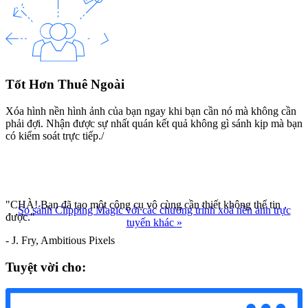
Tốt Hơn Thuê Ngoài
Xóa hình nền hình ảnh của bạn ngay khi bạn cần nó mà không cần
phải đợi. Nhận được sự nhất quán kết quả không gì sánh kịp mà bạn
có kiểm soát trực tiếp./
"CHÀ! Bạn đã tạo một công cụ vô cùng cần thiết không thể tin
So sánh Clipping Magic với các chương trình xoá nền ảnh trực
được."
tuyến khác
»
- J. Fry, Ambitious Pixels
Tuyệt vời cho: