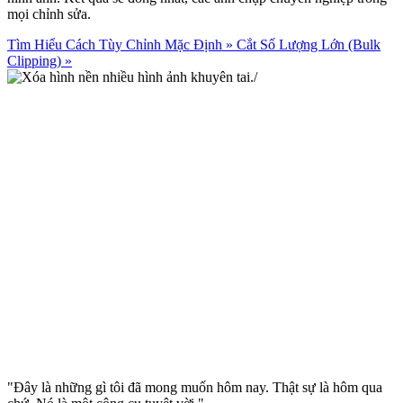
mọi chỉnh sửa.
Tìm Hiểu Cách Tùy Chỉnh Mặc Định
»
Cắt Số Lượng Lớn (Bulk
Clipping)
»
"Đây là những gì tôi đã mong muốn hôm nay. Thật sự là hôm qua